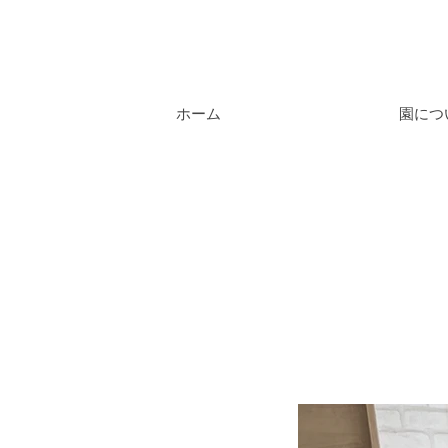
ホーム
園につ