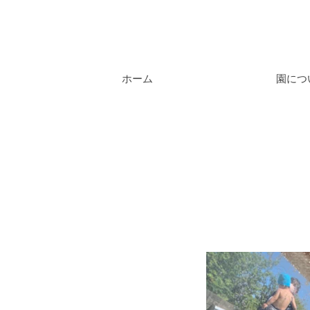
ホーム
園につ